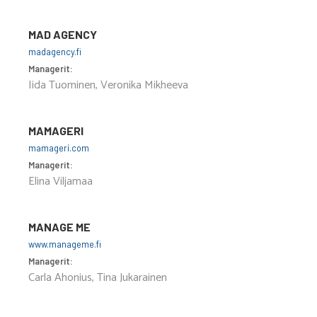
MAD AGENCY
madagency.fi
Managerit:
Iida Tuominen, Veronika Mikheeva
MAMAGERI
mamageri.com
Managerit:
Elina Viljamaa
MANAGE ME
www.manageme.fi
Managerit:
Carla Ahonius, Tina Jukarainen