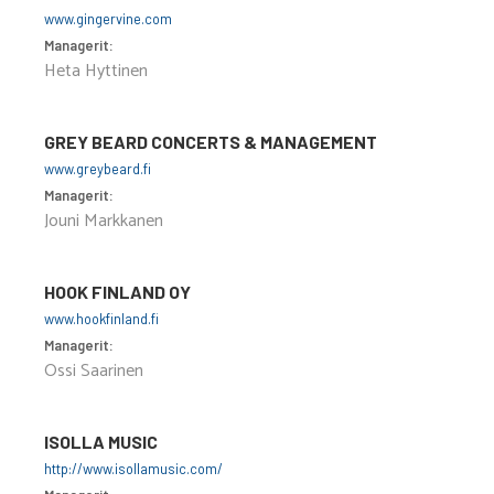
www.gingervine.com
Managerit:
Heta Hyttinen
GREY BEARD CONCERTS & MANAGEMENT
www.greybeard.fi
Managerit:
Jouni Markkanen
HOOK FINLAND OY
www.hookfinland.fi
Managerit:
Ossi Saarinen
ISOLLA MUSIC
http://www.isollamusic.com/