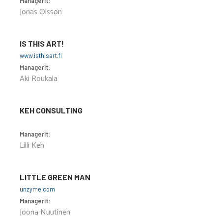
Managerit:
Jonas Olsson
IS THIS ART!
www.isthisart.fi
Managerit:
Aki Roukala
KEH CONSULTING
Managerit:
Lilli Keh
LITTLE GREEN MAN
unzyme.com
Managerit:
Joona Nuutinen