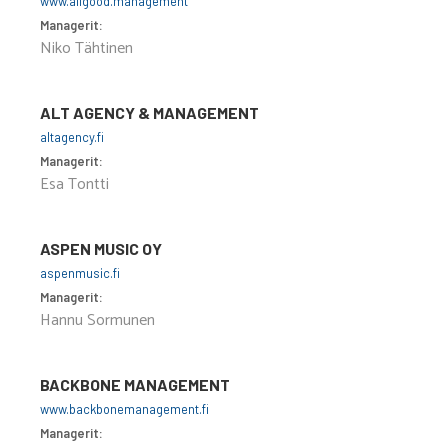
www.allgood.management
Managerit:
Niko Tähtinen
ALT AGENCY & MANAGEMENT
altagency.fi
Managerit:
Esa Tontti
ASPEN MUSIC OY
aspenmusic.fi
Managerit:
Hannu Sormunen
BACKBONE MANAGEMENT
www.backbonemanagement.fi
Managerit: