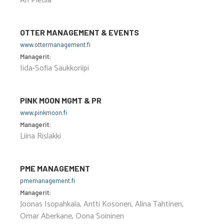
Ari Pietilä
OTTER MANAGEMENT & EVENTS
www.ottermanagement.fi
Managerit:
Iida-Sofia Saukkoriipi
PINK MOON MGMT & PR
www.pinkmoon.fi
Managerit:
Liina Rislakki
PME MANAGEMENT
pmemanagement.fi
Managerit:
Joonas Isopahkala, Antti Kosonen, Alina Tähtinen,
Omar Aberkane, Oona Soininen